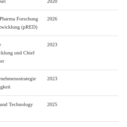
sel
2020
 Pharma Forschung
2026
twicklung (pRED)
e
2023
cklung und Chief
er
rnehmensstrategie
2023
gkeit
 und Technology
2025