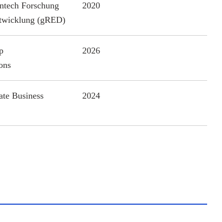
entech Forschung
2020
twicklung (gRED)
p
2026
ons
ate Business
2024